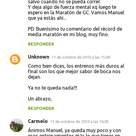
r
salvo cuando no se pueda correr.
Y deja algo de fuerza mental xq luego te
i
espero en la Maratón de GC. Vamos Manuel
o
que ya estás ahí...
s
PD: Buenísimo tu comentario del récord de
media maratón en mi blog, muy fino.
RESPONDER
Unknown
11 de octubre de 2010 a las 15:00
Como bien dices, los entrenos más duros al
final son los que mejor sabor de boca nos
dejan.
Ya no te queda nada!!!
Un abrazo,
RESPONDER
Carmelo
11 de octubre de 2010 a las 16:05
Ánimos Manuel, ya queda muy poco y con
esos entrenamientos más lo que tienes en