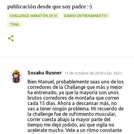
publicación desde que soy padre :-)
CHALLENGE MARATÓN 2010
DIARIO ENTRENAMIENTO
TRAIL
Sosaku Runner
11 de octubre de 2010 a las 14:51
C
Bien Manuel, probablemente seas uno de los
o
corredores de la Challange que más y mejor
ha entrenado, ya que la mayoría son unos
m
brutos corredores de montaña que corren
e
cada 15 días. Ahora a descansar más, no
vas a tener ningún problema. Mi recuerdo de
n
la challenge fue de sufrimiento muscular,
t
correr cuesta abajo la mayor parte del
tiempo me dejó jodido, así que vigila no
a
acelerate mucho. Vete a un ritmo constante