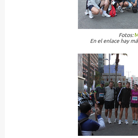
Fotos:
M
En el enlace hay má