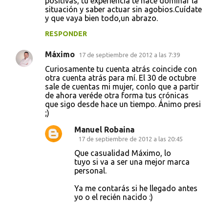
positivas, tu experiencia te hace dominar la
situación y saber actuar sin agobios.Cuídate
n
y que vaya bien todo,un abrazo.
t
RESPONDER
a
r
Máximo
17 de septiembre de 2012 a las 7:39
i
Curiosamente tu cuenta atrás coincide con
otra cuenta atrás para mí. El 30 de octubre
o
sale de cuentas mi mujer, conlo que a partir
s
de ahora veréde otra forma tus crónicas
que sigo desde hace un tiempo. Ánimo presi
;)
Manuel Robaina
17 de septiembre de 2012 a las 20:45
Que casualidad Máximo, lo
tuyo si va a ser una mejor marca
personal.
Ya me contarás si he llegado antes
yo o el recién nacido :)