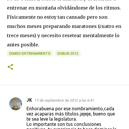
entrenar en montaña olvidándome de los ritmos.
Físicamente no estoy tan cansado pero son
muchos meses preparando maratones (cuatro en
trece meses) y necesito resetear mentalmente lo
antes posible.
DIARIO ENTRENAMIENTO
DUBLIN 2012
JK
17 de septiembre de 2012 a las 6:41
C
Enhorabuena por ese nombramiento,cada
o
vez acaparas más títulos..jejeje, bueno que
te sea leve la legislatura.
m
Lo importante son tus conclusiones
e