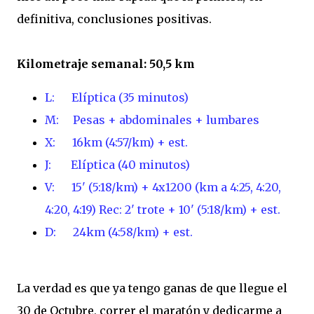
definitiva, conclusiones positivas.
Kilometraje semanal: 50,5 km
L: Elíptica (35 minutos)
M: Pesas + abdominales + lumbares
X: 16km (4:57/km)
+ est.
J:
Elíptica (40 minutos)
V: 15'
(5:18/km)
+ 4x1200 (km a 4:25, 4:20,
4:20, 4:19) Rec: 2' trote + 10' (5:18/km) + est.
D:
24km (4:58/km) + est.
La verdad es que ya tengo ganas de que llegue el
30 de Octubre, correr el maratón y dedicarme a