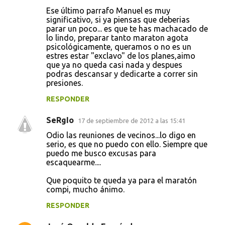
Ese último parrafo Manuel es muy
significativo, si ya piensas que deberias
parar un poco... es que te has machacado de
lo lindo, preparar tanto maraton agota
psicológicamente, queramos o no es un
estres estar "exclavo" de los planes,aimo
que ya no queda casi nada y despues
podras descansar y dedicarte a correr sin
presiones.
RESPONDER
SeRgIo
17 de septiembre de 2012 a las 15:41
Odio las reuniones de vecinos...lo digo en
serio, es que no puedo con ello. Siempre que
puedo me busco excusas para
escaquearme....
Que poquito te queda ya para el maratón
compi, mucho ánimo.
RESPONDER