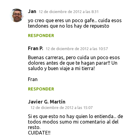
n
t
Jan
12 de diciembre de 2012 a las 8:31
a
yo creo que eres un poco gafe... cuida esos
tendones que no los hay de repuesto
r
i
RESPONDER
o
Fran P.
12 de diciembre de 2012 a las 10:57
s
Buenas carreras, pero cuida un poco esos
dolores antes de que te hagan parar!! Un
saludo y buen viaje a mi tierra!
Fran
RESPONDER
Javier G. Martín
12 de diciembre de 2012 a las 15:07
Si es que esto no hay quien lo entienda... de
todos modos sumo mi comentario al del
resto.
CUIDATE!!