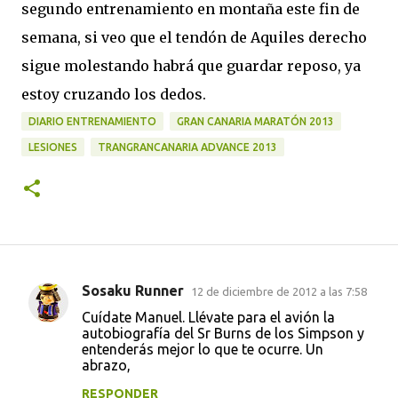
segundo entrenamiento en montaña este fin de
semana, si veo que el tendón de Aquiles derecho
sigue molestando habrá que guardar reposo, ya
estoy cruzando los dedos.
DIARIO ENTRENAMIENTO
GRAN CANARIA MARATÓN 2013
LESIONES
TRANGRANCANARIA ADVANCE 2013
Sosaku Runner
12 de diciembre de 2012 a las 7:58
C
Cuídate Manuel. Llévate para el avión la
o
autobiografía del Sr Burns de los Simpson y
entenderás mejor lo que te ocurre. Un
m
abrazo,
e
RESPONDER