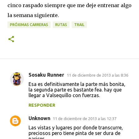
cinco raspado siempre que me deje entrenar algo
la semana siguiente.
PRÓXIMAS CARRERAS
RUTAS
TRAIL
Sosaku Runner
11 de diciembre de 2013 a las 8:36
C
Esa es definitivamente la parte más bonita,
o
la segunda parte es bastante fea. hay que
llegar a Valsequillo con fuerzas.
m
e
RESPONDER
n
Unknown
11 de diciembre de 2013 a las 12:37
t
Las vistas y lugares por donde transcurre,
a
preciosos pero tiene pinta de ser dura de
narices.