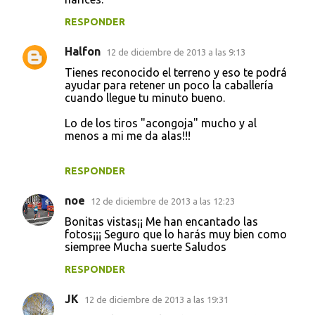
r
i
RESPONDER
o
Halfon
12 de diciembre de 2013 a las 9:13
s
Tienes reconocido el terreno y eso te podrá
ayudar para retener un poco la caballería
cuando llegue tu minuto bueno.
Lo de los tiros "acongoja" mucho y al
menos a mi me da alas!!!
RESPONDER
noe
12 de diciembre de 2013 a las 12:23
Bonitas vistas¡¡ Me han encantado las
fotos¡¡¡ Seguro que lo harás muy bien como
siempree Mucha suerte Saludos
RESPONDER
JK
12 de diciembre de 2013 a las 19:31