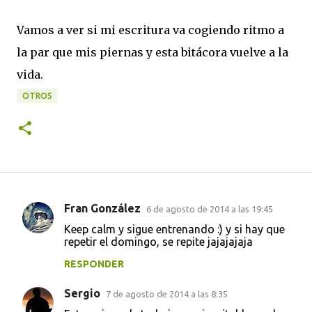
Vamos a ver si mi escritura va cogiendo ritmo a
la par que mis piernas y esta bitácora vuelve a la
vida.
OTROS
Fran González
6 de agosto de 2014 a las 19:45
C
Keep calm y sigue entrenando :) y si hay que
o
repetir el domingo, se repite jajajajaja
m
RESPONDER
e
Sergio
n
7 de agosto de 2014 a las 8:35