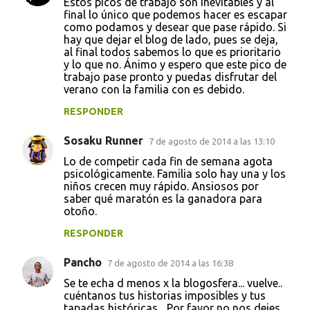
t
Estos picos de trabajo son inevitables y al
final lo único que podemos hacer es escapar
a
como podamos y desear que pase rápido. Si
hay que dejar el blog de lado, pues se deja,
r
al final todos sabemos lo que es prioritario
i
y lo que no. Ánimo y espero que este pico de
trabajo pase pronto y puedas disfrutar del
o
verano con la familia con es debido.
s
RESPONDER
Sosaku Runner
7 de agosto de 2014 a las 13:10
Lo de competir cada fin de semana agota
psicológicamente. Familia solo hay una y los
niños crecen muy rápido. Ansiosos por
saber qué maratón es la ganadora para
otoño.
RESPONDER
Pancho
7 de agosto de 2014 a las 16:38
Se te echa d menos x la blogosfera... vuelve..
cuéntanos tus historias imposibles y tus
tapadas históricas... Por favor no nos dejes