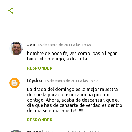
Jan
16 de enero de 2011 a las 19:48
C
hombre de poca fe, ves como ibas a llegar
o
bien... el domingo, a disfrutar
m
RESPONDER
e
IZydro
n
16 de enero de 2011 a las 19:57
t
La tirada del domingo es la mejor muestra
de que la parada técnica no ha podido
a
contigo. Ahora, acaba de descansar, que el
día que has de cansarte de verdad es dentro
r
de una semana. Suerte!!!!!!!!
i
RESPONDER
o
s