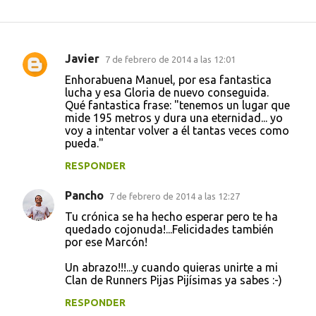
Javier
7 de febrero de 2014 a las 12:01
C
Enhorabuena Manuel, por esa fantastica
o
lucha y esa Gloria de nuevo conseguida.
Qué fantastica frase: "tenemos un lugar que
m
mide 195 metros y dura una eternidad... yo
e
voy a intentar volver a él tantas veces como
pueda."
n
t
RESPONDER
a
Pancho
7 de febrero de 2014 a las 12:27
r
Tu crónica se ha hecho esperar pero te ha
i
quedado cojonuda!...Felicidades también
por ese Marcón!
o
s
Un abrazo!!!...y cuando quieras unirte a mi
Clan de Runners Pijas Pijísimas ya sabes :-)
RESPONDER