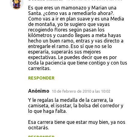
C
Es que eres un mamonazo y Marian una
o
Santa. ¿cómo vas a remediarlo ahora?.
Como vas a ir en plan suave y es una Media
m
de montaña, yo te sugiero que vayas
e
recogiendo flores según pasan los
kilómetros y cuando llegues a meta hayas
n
hecho un buen ramo, entras y vas directo a
t
entregarle el ramo. Eso sí que no se lo
esperaría, superarás sus mejores
a
expectativas. Le puedes decir que es por
r
toda la paciencia que tiene contigo y con tus
carreritas.
i
RESPONDER
o
s
Anónimo
10 de febrero de 2010 a las 10:02
Y le regalas la medalla de la carrera, la
camiseta, el isostar, la bolsa del corredor y
lo que haga falta.
Esa carrera tiene que estar muy bien, ya nos
ocntarás.