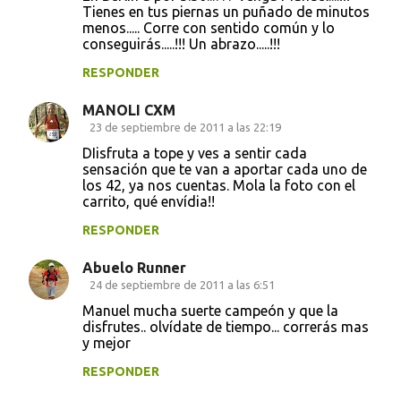
Tienes en tus piernas un puñado de minutos
m
menos..... Corre con sentido común y lo
e
conseguirás.....!!! Un abrazo.....!!!
n
RESPONDER
t
MANOLI CXM
a
23 de septiembre de 2011 a las 22:19
r
DIisfruta a tope y ves a sentir cada
i
sensación que te van a aportar cada uno de
los 42, ya nos cuentas. Mola la foto con el
o
carrito, qué envídia!!
s
RESPONDER
Abuelo Runner
24 de septiembre de 2011 a las 6:51
Manuel mucha suerte campeón y que la
disfrutes.. olvídate de tiempo... correrás mas
y mejor
RESPONDER