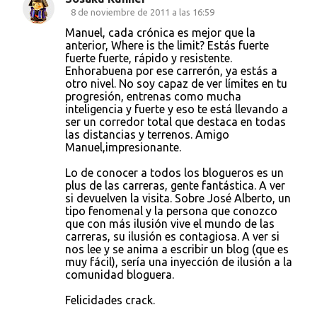
C
8 de noviembre de 2011 a las 16:59
o
Manuel, cada crónica es mejor que la
anterior, Where is the limit? Estás fuerte
m
fuerte fuerte, rápido y resistente.
e
Enhorabuena por ese carrerón, ya estás a
otro nivel. No soy capaz de ver límites en tu
n
progresión, entrenas como mucha
t
inteligencia y fuerte y eso te está llevando a
ser un corredor total que destaca en todas
a
las distancias y terrenos. Amigo
r
Manuel,impresionante.
i
Lo de conocer a todos los blogueros es un
o
plus de las carreras, gente fantástica. A ver
si devuelven la visita. Sobre José Alberto, un
s
tipo fenomenal y la persona que conozco
que con más ilusión vive el mundo de las
carreras, su ilusión es contagiosa. A ver si
nos lee y se anima a escribir un blog (que es
muy fácil), sería una inyección de ilusión a la
comunidad bloguera.
Felicidades crack.