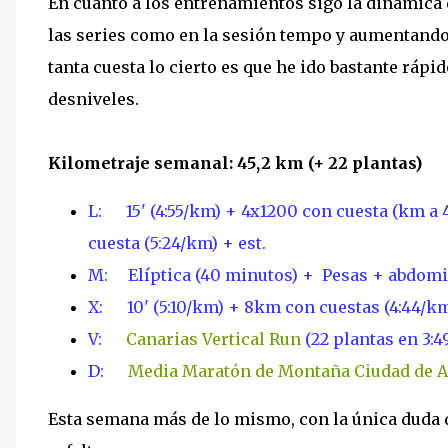
En cuanto a los entrenamientos sigo la dinámica 
las series como en la sesión tempo y aumentando e
tanta cuesta lo cierto es que he ido bastante rápi
desniveles.
Kilometraje semanal: 45,2 km (+ 22 plantas)
L: 15' (4:55/km) + 4x1200 con cuesta (km a 4:
cuesta (5:24/km) + est.
M: Elíptica (40 minutos) + Pesas + abdom
X:
10' (5:10/km) + 8
km con cuestas (4:44/km)
V:
Canarias Vertical Run
(22 plantas en 3:4
D:
Media Maratón de Montaña Ciudad de 
Esta semana más de lo mismo, con la única duda d