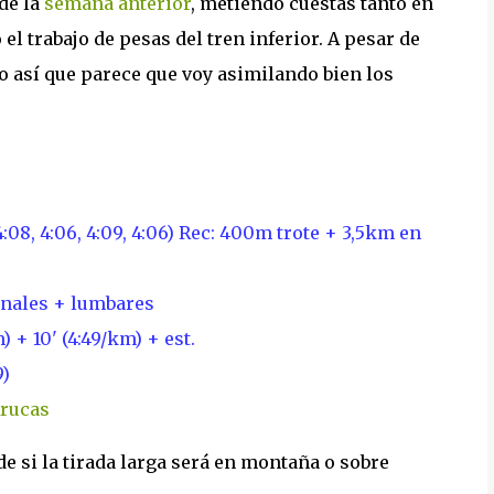
de la
semana anterior
, metiendo cuestas tanto en
l trabajo de pesas del tren inferior. A pesar de
do así que parece que voy asimilando bien los
08, 4:06, 4:09, 4:06) Rec: 400m trote + 3,5km en
inales + lumbares
 + 10' (4:49/km) + est.
9)
Arucas
e si la tirada larga será en montaña o sobre