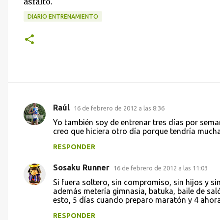
asfalto.
DIARIO ENTRENAMIENTO
Raúl
16 de febrero de 2012 a las 8:36
C
Yo también soy de entrenar tres días por seman
o
creo que hiciera otro día porque tendría much
m
RESPONDER
e
Sosaku Runner
n
16 de febrero de 2012 a las 11:03
t
Si fuera soltero, sin compromiso, sin hijos y si
además metería gimnasia, batuka, baile de sa
a
esto, 5 días cuando preparo maratón y 4 ahora
r
RESPONDER