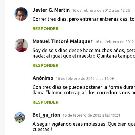
i
Javier G. Martín
o
16 de febrero de 2012 a las 12:26
s
Correr tres dias, pero entrenar entrenas casi to
RESPONDER
Manuel Tintoré Maluquer
16 de febrero de 2012 
Soy de seis días desde hace muchos años, per
nada; al igual que el maestro Quintana tampoco
RESPONDER
Anónimo
16 de febrero de 2012 a las 16:09
Con tres días se puede sostener la forma duran
llama "kilometroterapia", los corredores nos 
RESPONDER
Bel_ga_rion
16 de febrero de 2012 a las 19:21
A seguir vigilando esas molestias. Que bien que
cuestas!!