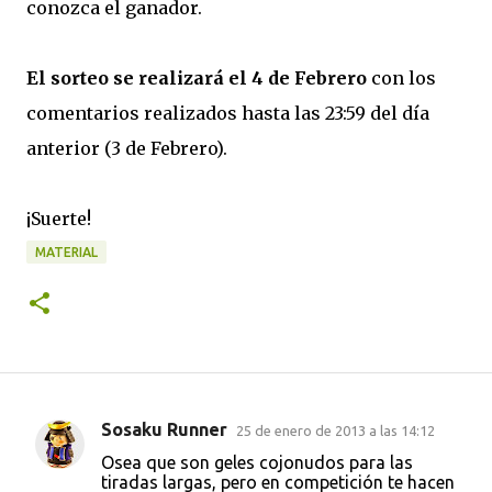
conozca el ganador.
El sorteo se realizará el 4 de Febrero
con los
comentarios realizados hasta las 23:59 del día
anterior (3 de Febrero).
¡Suerte!
MATERIAL
Sosaku Runner
25 de enero de 2013 a las 14:12
C
Osea que son geles cojonudos para las
o
tiradas largas, pero en competición te hacen