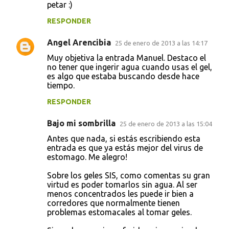
petar :)
m
e
RESPONDER
n
Angel Arencibia
25 de enero de 2013 a las 14:17
t
Muy objetiva la entrada Manuel. Destaco el
a
no tener que ingerir agua cuando usas el gel,
es algo que estaba buscando desde hace
r
tiempo.
i
RESPONDER
o
s
Bajo mi sombrilla
25 de enero de 2013 a las 15:04
Antes que nada, si estás escribiendo esta
entrada es que ya estás mejor del virus de
estomago. Me alegro!
Sobre los geles SIS, como comentas su gran
virtud es poder tomarlos sin agua. Al ser
menos concentrados les puede ir bien a
corredores que normalmente tienen
problemas estomacales al tomar geles.