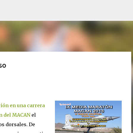
Ir al contenido principal
so
ción en una carrera
n del MACAN
el
os dorsales. De