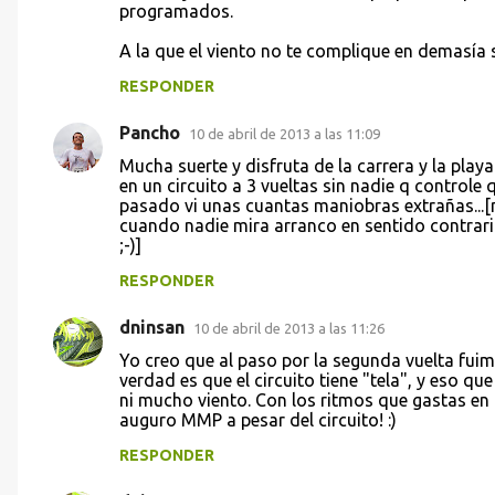
o
programados.
m
A la que el viento no te complique en demasía
e
RESPONDER
n
t
Pancho
10 de abril de 2013 a las 11:09
a
Mucha suerte y disfruta de la carrera y la playa
en un circuito a 3 vueltas sin nadie q controle q
r
pasado vi unas cuantas maniobras extrañas...[
i
cuando nadie mira arranco en sentido contrari
;-)]
o
s
RESPONDER
dninsan
10 de abril de 2013 a las 11:26
Yo creo que al paso por la segunda vuelta fuim
verdad es que el circuito tiene "tela", y eso q
ni mucho viento. Con los ritmos que gastas en 
auguro MMP a pesar del circuito! :)
RESPONDER