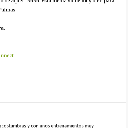
 de aquel 1:36:36. Esta media viene muy bien para
 Palmas.
a.
onnect
 acostumbras y con unos entrenamientos muy