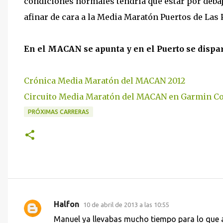
condiciones normales tendría que estar por debajo
afinar de cara a la Media Maratón Puertos de Las
En el MACAN se apunta y en el Puerto se dispar
Crónica Media Maratón del MACAN 2012
Circuito Media Maratón del MACAN en Garmin C
PRÓXIMAS CARRERAS
Halfon
10 de abril de 2013 a las 10:55
C
Manuel ya llevabas mucho tiempo para lo que