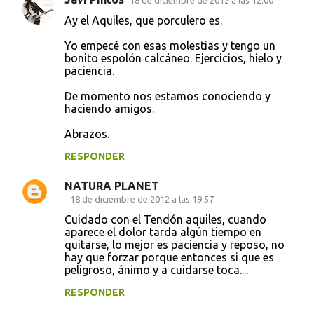
18 de diciembre de 2012 a las 12:00
o
Ay el Aquiles, que porculero es.
s
Yo empecé con esas molestias y tengo un
bonito espolón calcáneo. Ejercicios, hielo y
paciencia.
De momento nos estamos conociendo y
haciendo amigos.
Abrazos.
RESPONDER
NATURA PLANET
18 de diciembre de 2012 a las 19:57
Cuidado con el Tendón aquiles, cuando
aparece el dolor tarda algún tiempo en
quitarse, lo mejor es paciencia y reposo, no
hay que forzar porque entonces si que es
peligroso, ánimo y a cuidarse toca....
RESPONDER