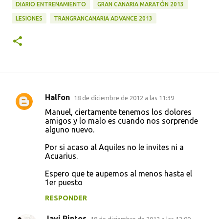
DIARIO ENTRENAMIENTO
GRAN CANARIA MARATÓN 2013
LESIONES
TRANGRANCANARIA ADVANCE 2013
Halfon
18 de diciembre de 2012 a las 11:39
C
Manuel, ciertamente tenemos los dolores
o
amigos y lo malo es cuando nos sorprende
alguno nuevo.
m
e
Por si acaso al Aquiles no le invites ni a
Acuarius.
n
t
Espero que te aupemos al menos hasta el
1er puesto
a
RESPONDER
r
i
Javi Pintos