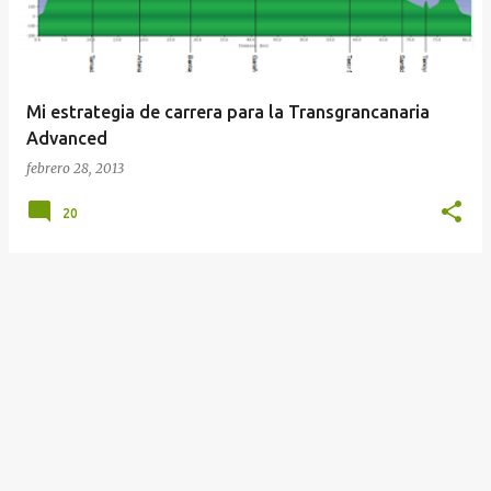
a
d
a
Mi estrategia de carrera para la Transgrancanaria
s
Advanced
febrero 28, 2013
20