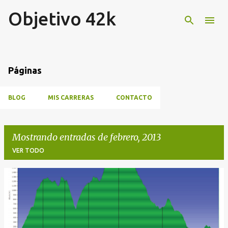
Objetivo 42k
Ir al contenido principal
Páginas
BLOG
MIS CARRERAS
CONTACTO
Mostrando entradas de febrero, 2013
VER TODO
E
n
t
r