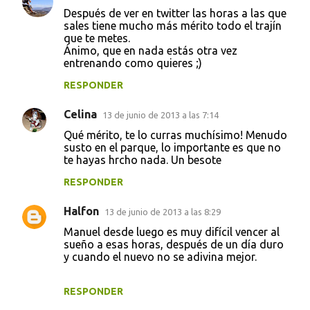
C
Después de ver en twitter las horas a las que
o
sales tiene mucho más mérito todo el trajín
que te metes.
m
Ánimo, que en nada estás otra vez
e
entrenando como quieres ;)
n
RESPONDER
t
Celina
13 de junio de 2013 a las 7:14
a
Qué mérito, te lo curras muchísimo! Menudo
r
susto en el parque, lo importante es que no
i
te hayas hrcho nada. Un besote
o
RESPONDER
s
Halfon
13 de junio de 2013 a las 8:29
Manuel desde luego es muy difícil vencer al
sueño a esas horas, después de un día duro
y cuando el nuevo no se adivina mejor.
RESPONDER