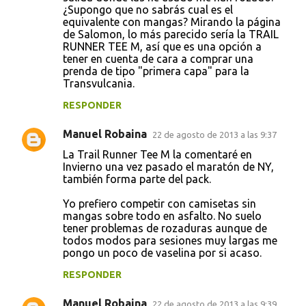
¿Supongo que no sabrás cual es el
n
equivalente con mangas? Mirando la página
t
de Salomon, lo más parecido sería la TRAIL
RUNNER TEE M, así que es una opción a
a
tener en cuenta de cara a comprar una
r
prenda de tipo "primera capa" para la
Transvulcania.
i
RESPONDER
o
s
Manuel Robaina
22 de agosto de 2013 a las 9:37
La Trail Runner Tee M la comentaré en
Invierno una vez pasado el maratón de NY,
también forma parte del pack.
Yo prefiero competir con camisetas sin
mangas sobre todo en asfalto. No suelo
tener problemas de rozaduras aunque de
todos modos para sesiones muy largas me
pongo un poco de vaselina por si acaso.
RESPONDER
Manuel Robaina
22 de agosto de 2013 a las 9:39