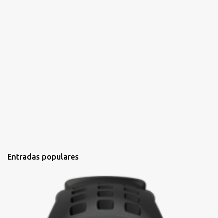
n
t
a
r
i
o
Entradas populares