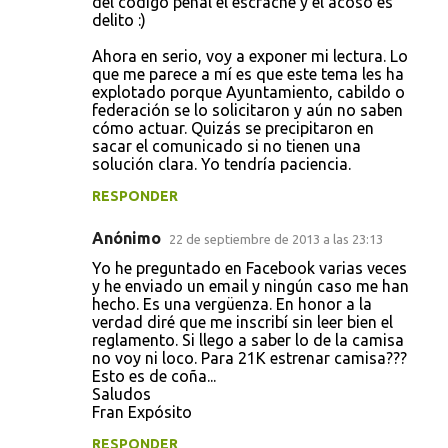
del código penal el escrache y el acoso es
delito :)
Ahora en serio, voy a exponer mi lectura. Lo
que me parece a mí es que este tema les ha
explotado porque Ayuntamiento, cabildo o
federación se lo solicitaron y aún no saben
cómo actuar. Quizás se precipitaron en
sacar el comunicado si no tienen una
solución clara. Yo tendría paciencia.
RESPONDER
Anónimo
22 de septiembre de 2013 a las 23:13
Yo he preguntado en Facebook varias veces
y he enviado un email y ningún caso me han
hecho. Es una vergüenza. En honor a la
verdad diré que me inscribí sin leer bien el
reglamento. Si llego a saber lo de la camisa
no voy ni loco. Para 21K estrenar camisa???
Esto es de coña...
Saludos
Fran Expósito
RESPONDER