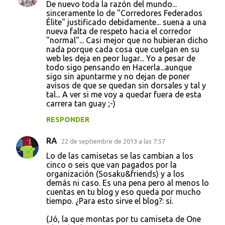
De nuevo toda la razón del mundo...
o
sinceramente lo de "Corredores Federados
Élite" justificado debidamente... suena a una
m
nueva falta de respeto hacia el corredor
e
"normal"... Casi mejor que no hubieran dicho
nada porque cada cosa que cuelgan en su
n
web les deja en peor lugar... Yo a pesar de
t
todo sigo pensando en Hacerla...aunque
sigo sin apuntarme y no dejan de poner
a
avisos de que se quedan sin dorsales y tal y
r
tal... A ver si me voy a quedar fuera de esta
carrera tan guay ;-)
i
RESPONDER
o
s
RA
22 de septiembre de 2013 a las 7:57
Lo de las camisetas se las cambian a los
cinco o seis que van pagados por la
organización (Sosaku&friends) y a los
demás ni caso. Es una pena pero al menos lo
cuentas en tu blog y eso queda por mucho
tiempo. ¿Para esto sirve el blog?: si.
(Jó, la que montas por tu camiseta de One