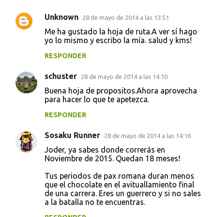
Unknown
28 de mayo de 2014 a las 13:51
C
Me ha gustado la hoja de ruta.A ver sí hago
o
yo lo mismo y escribo la mía. salud y kms!
m
RESPONDER
e
schuster
n
28 de mayo de 2014 a las 14:10
t
Buena hoja de propositos.Ahora aprovecha
para hacer lo que te apetezca.
a
RESPONDER
r
i
Sosaku Runner
28 de mayo de 2014 a las 14:16
o
Joder, ya sabes donde correrás en
s
Noviembre de 2015. Quedan 18 meses!
Tus periodos de pax romana duran menos
que el chocolate en el avituallamiento final
de una carrera. Eres un guerrero y si no sales
a la batalla no te encuentras.